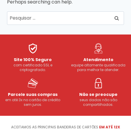
Perhaps searching can help.
Site 100% Seguro
Atendimento
com certificado SSL e
equipe altamente qualificada
criptografado.
para melhor te atender.
Parcele suas compras
Não se preocupe
em até 3x no cartão de crédito
seus dados não são
sem juros.
compartilhados.
ACEITAMOS AS PRINCIPAIS BANDEIRAS DE CARTÕES
EM ATÉ 12X