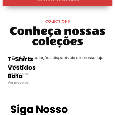
COLECTIONS
Conheça nossas
coleções
Confira as coleções disponíveis em nossa loja
T-Shirts
Ver modelos
Vestidos
Ver modelos
Bata
Ver modelos
Siga Nosso