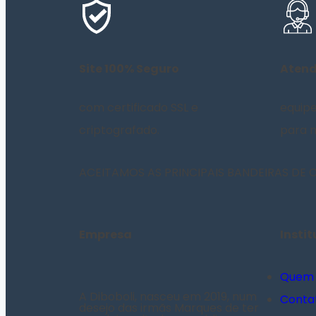
Site 100% Seguro
Aten
com certificado SSL e
equipe
criptografado.
para m
ACEITAMOS AS PRINCIPAIS BANDEIRAS DE
Empresa
Insti
Quem
A Diboboli, nasceu em 2019, num
Conta
desejo das irmãs Marques de ter