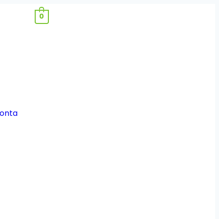
0
onta