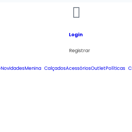
Login
Registrar
e
Novidades
Menina
Calçados
Acessórios
Outlet
Políticas
C