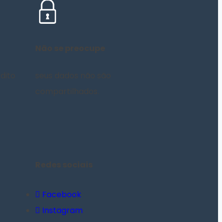
Não se preocupe
dito
seus dados não são
compartilhados.
Redes sociais
Facebook
Instagram