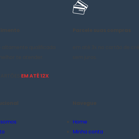
dimento
Parcele suas compras
 altamente qualificada
em até 3x no cartão de cré
elhor te atender.
sem juros.
 CARTÕES
EM ATÉ 12X
tucional
Navegue
 somos
Home
to
Minha conta