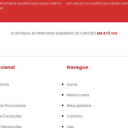
altamente qualificada para melhor
em até 3x no cartão de crédito sem
er.
ACEITAMOS AS PRINCIPAIS BANDEIRAS DE CARTÕES
EM ATÉ 12X
ucional
Navegue
omos
Home
Minha conta
 de Privacidade
Meus pedidos
e Condições
Carrinho
e Devoluções
Loja