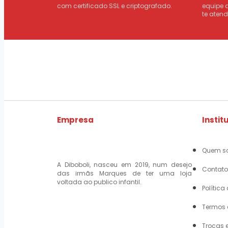
com certificado SSL e criptografado.
equipe 
te atend
Empresa
Instit
Quem s
A Diboboli, nasceu em 2019, num desejo
Contato
das irmãs Marques de ter uma loja
voltada ao publico infantil.
Política
Termos 
Trocas 